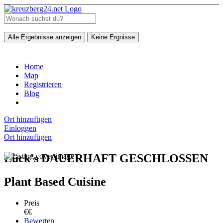
Alle Ergebnisse anzeigen
Keine Ergnisse
Home
Map
Registrieren
Blog
Ort hinzufügen
Einloggen
Ort hinzufügen
Lück's DAUERHAFT GESCHLOSSEN
Plant Based Cuisine
Preis
€€
Bewerten