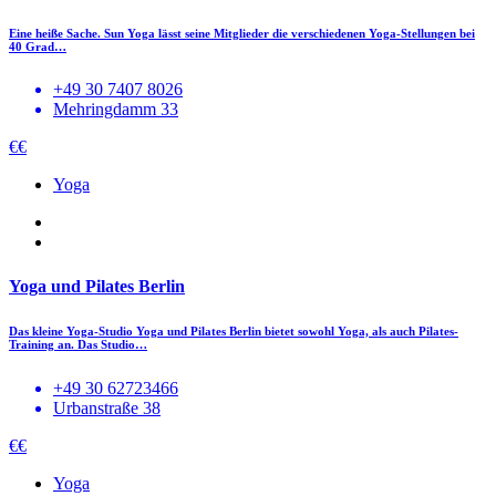
Eine heiße Sache. Sun Yoga lässt seine Mitglieder die verschiedenen Yoga-Stellungen bei
40 Grad…
+49 30 7407 8026
Mehringdamm 33
€€
Yoga
Yoga und Pilates Berlin
Das kleine Yoga-Studio Yoga und Pilates Berlin bietet sowohl Yoga, als auch Pilates-
Training an. Das Studio…
+49 30 62723466
Urbanstraße 38
€€
Yoga