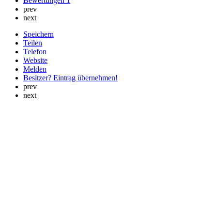
Bewertungen
1
prev
next
Speichern
Teilen
Telefon
Website
Melden
Besitzer? Eintrag übernehmen!
prev
next