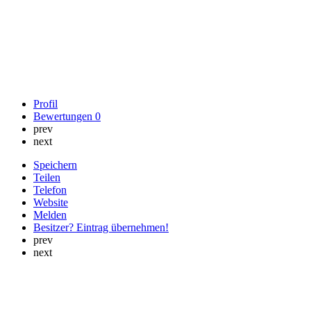
Profil
Bewertungen
0
prev
next
Speichern
Teilen
Telefon
Website
Melden
Besitzer? Eintrag übernehmen!
prev
next