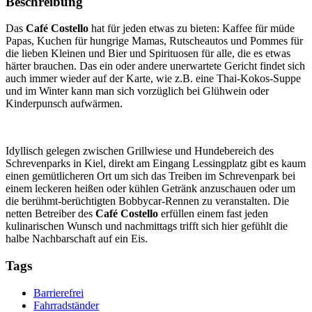
Beschreibung
Das
Café Costello
hat für jeden etwas zu bieten: Kaffee für müde
Papas, Kuchen für hungrige Mamas, Rutscheautos und Pommes für
die lieben Kleinen und Bier und Spirituosen für alle, die es etwas
härter brauchen. Das ein oder andere unerwartete Gericht findet sich
auch immer wieder auf der Karte, wie z.B. eine Thai-Kokos-Suppe
und im Winter kann man sich vorzüglich bei Glühwein oder
Kinderpunsch aufwärmen.
Idyllisch gelegen zwischen Grillwiese und Hundebereich des
Schrevenparks in Kiel, direkt am Eingang Lessingplatz gibt es kaum
einen gemütlicheren Ort um sich das Treiben im Schrevenpark bei
einem leckeren heißen oder kühlen Getränk anzuschauen oder um
die berühmt-berüchtigten Bobbycar-Rennen zu veranstalten. Die
netten Betreiber des
Café Costello
erfüllen einem fast jeden
kulinarischen Wunsch und nachmittags trifft sich hier gefühlt die
halbe Nachbarschaft auf ein Eis.
Tags
Barrierefrei
Fahrradständer