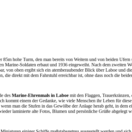
er 85m hohe Turm, den man bereits von Weitem und von beiden Ufern s
nen Marine-Soldaten erbaut und 1936 eingeweiht. Nach dem zweiten W
r, von oben ergibt sich ein atemberaubender Blick über Laboe und die 
lkon, die direkt mit dem Fahrstuhl erreichbar ist, ohne dass noch die b
le des
Marine-Ehrenmals in Laboe
mit den Flaggen, Trauerkränzen, 
erlich kommt einem der Gedanke, wie viele Menschen ihr Leben für dies
h, wenn man die Stufen in das Gewölbe der Anlage herab geht, in dem 
wieder laminierte alte Fotos, Blumen und persönliche Grüße abgelegt w
 Miniaturen einiger Schiffe maßstabsgetreu ausgestellt werden und sich