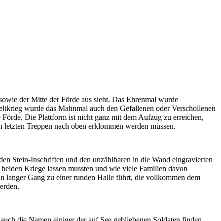
owie der Mitte der Förde aus sieht. Das Ehrenmal wurde
eltkrieg wurde das Mahnmal auch den Gefallenen oder Verschollenen
Förde. Die Plattform ist nicht ganz mit dem Aufzug zu erreichen,
eiden letzten Treppen nach oben erklommen werden müssen.
den Stein-Inschriften und den unzählbaren in die Wand eingravierten
e beiden Kriege lassen mussten und wie viele Familien davon
ein langer Gang zu einer runden Halle führt, die vollkommen dem
erden.
 auch die Namen einiger der auf See gebliebenen Soldaten finden.