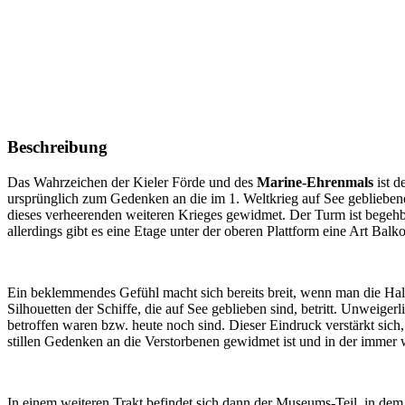
Beschreibung
Das Wahrzeichen der Kieler Förde und des
Marine-Ehrenmals
ist d
ursprünglich zum Gedenken an die im 1. Weltkrieg auf See gebliebe
dieses verheerenden weiteren Krieges gewidmet. Der Turm ist begehba
allerdings gibt es eine Etage unter der oberen Plattform eine Art Ba
Ein beklemmendes Gefühl macht sich bereits breit, wenn man die Hal
Silhouetten der Schiffe, die auf See geblieben sind, betritt. Unweig
betroffen waren bzw. heute noch sind. Dieser Eindruck verstärkt sic
stillen Gedenken an die Verstorbenen gewidmet ist und in der immer 
In einem weiteren Trakt befindet sich dann der Museums-Teil, in dem