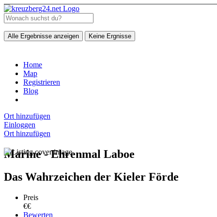
Alle Ergebnisse anzeigen
Keine Ergnisse
Home
Map
Registrieren
Blog
Ort hinzufügen
Einloggen
Ort hinzufügen
Marine - Ehrenmal Laboe
Das Wahrzeichen der Kieler Förde
Preis
€€
Bewerten