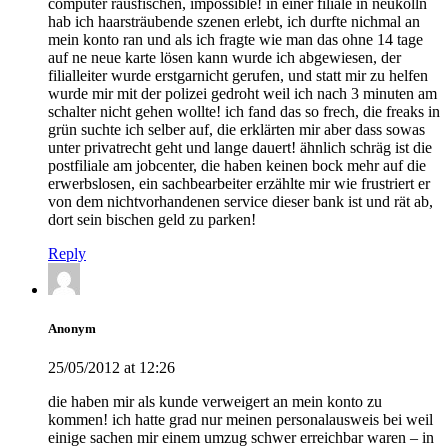
computer rausfischen, impossible! in einer filiale in neukölln
hab ich haarsträubende szenen erlebt, ich durfte nichmal an
mein konto ran und als ich fragte wie man das ohne 14 tage
auf ne neue karte lösen kann wurde ich abgewiesen, der
filialleiter wurde erstgarnicht gerufen, und statt mir zu helfen
wurde mir mit der polizei gedroht weil ich nach 3 minuten am
schalter nicht gehen wollte! ich fand das so frech, die freaks in
grün suchte ich selber auf, die erklärten mir aber dass sowas
unter privatrecht geht und lange dauert! ähnlich schräg ist die
postfiliale am jobcenter, die haben keinen bock mehr auf die
erwerbslosen, ein sachbearbeiter erzählte mir wie frustriert er
von dem nichtvorhandenen service dieser bank ist und rät ab,
dort sein bischen geld zu parken!
Reply
Anonym
25/05/2012 at 12:26
die haben mir als kunde verweigert an mein konto zu
kommen! ich hatte grad nur meinen personalausweis bei weil
einige sachen mir einem umzug schwer erreichbar waren – in