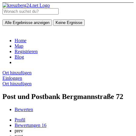
Alle Ergebnisse anzeigen
Keine Ergnisse
Home
Map
Registrieren
Blog
Ort hinzufügen
Einloggen
Ort hinzufügen
Post und Postbank Bergmannstraße 72
Bewerten
Profil
Bewertungen
16
prev