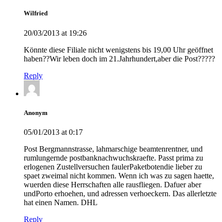
Wilfried
20/03/2013 at 19:26
Könnte diese Filiale nicht wenigstens bis 19,00 Uhr geöffnet
haben??Wir leben doch im 21.Jahrhundert,aber die Post?????
Reply
Anonym
05/01/2013 at 0:17
Post Bergmannstrasse, lahmarschige beamtenrentner, und
rumlungernde postbanknachwuchskraefte. Passt prima zu
erlogenen Zustellversuchen faulerPaketbotendie lieber zu
spaet zweimal nicht kommen. Wenn ich was zu sagen haette,
wuerden diese Herrschaften alle rausfliegen. Dafuer aber
undPorto erhoehen, und adressen verhoeckern. Das allerletzte
hat einen Namen. DHL
Reply