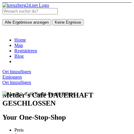
Alle Ergebnisse anzeigen
Keine Ergnisse
Home
Map
Registrieren
Blog
Ort hinzufügen
Einloggen
Ort hinzufügen
Metder's Café DAUERHAFT
GESCHLOSSEN
Your One-Stop-Shop
Preis