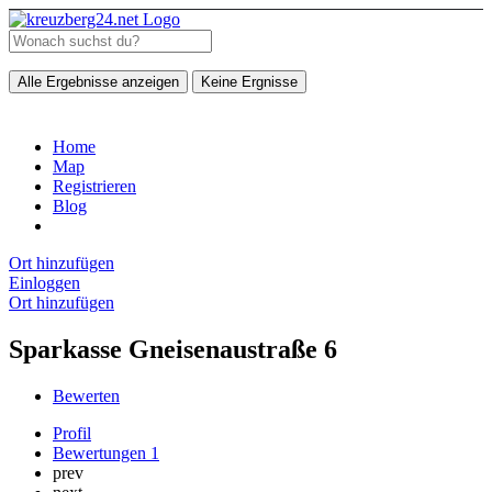
Alle Ergebnisse anzeigen
Keine Ergnisse
Home
Map
Registrieren
Blog
Ort hinzufügen
Einloggen
Ort hinzufügen
Sparkasse Gneisenaustraße 6
Bewerten
Profil
Bewertungen
1
prev