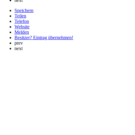
next
Speichern
Teilen
Telefon
Website
Melden
Besitzer? Eintrag übernehmen!
prev
next