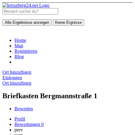
Alle Ergebnisse anzeigen
Keine Ergnisse
Home
Map
Registrieren
Blog
Ort hinzufügen
Einloggen
Ort hinzufügen
Briefkasten Bergmannstraße 1
Bewerten
Profil
Bewertungen
0
prev