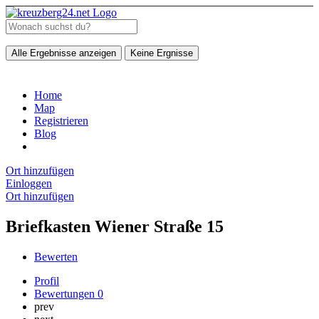
Alle Ergebnisse anzeigen
Keine Ergnisse
Home
Map
Registrieren
Blog
Ort hinzufügen
Einloggen
Ort hinzufügen
Briefkasten Wiener Straße 15
Bewerten
Profil
Bewertungen
0
prev