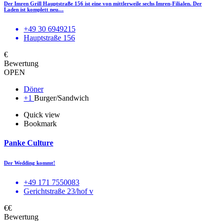
Der Imren Grill Hauptstraße 156 ist eine von mittlerweile sechs Imren-Filialen. Der
Laden ist komplett neu…
+49 30 6949215
Hauptstraße 156
€
Bewertung
OPEN
Döner
+1
Burger/Sandwich
Quick view
Bookmark
Panke Culture
Der Wedding kommt!
+49 171 7550083
Gerichtstraße 23/hof v
€€
Bewertung