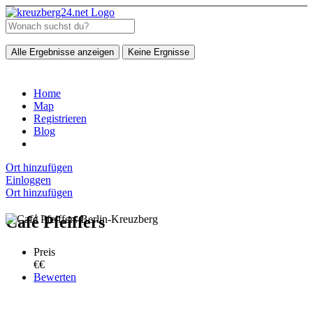
Alle Ergebnisse anzeigen
Keine Ergnisse
Home
Map
Registrieren
Blog
Ort hinzufügen
Einloggen
Ort hinzufügen
Café Pfeiffers
Preis
€€
Bewerten