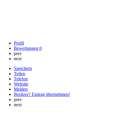
Profil
Bewertungen
0
prev
next
Speichern
Teilen
Telefon
Website
Melden
Besitzer? Eintrag übernehmen!
prev
next