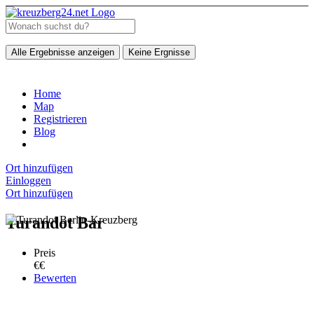
Alle Ergebnisse anzeigen
Keine Ergnisse
Home
Map
Registrieren
Blog
Ort hinzufügen
Einloggen
Ort hinzufügen
Turandot Bar
Preis
€€
Bewerten