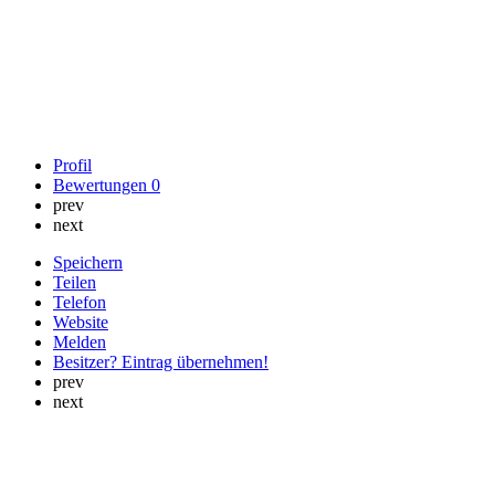
Profil
Bewertungen
0
prev
next
Speichern
Teilen
Telefon
Website
Melden
Besitzer? Eintrag übernehmen!
prev
next