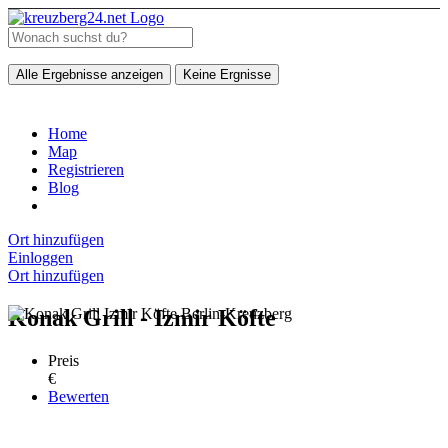
Alle Ergebnisse anzeigen
Keine Ergnisse
Home
Map
Registrieren
Blog
Ort hinzufügen
Einloggen
Ort hinzufügen
Konak Grill - Izmir Köfte
Preis
€
Bewerten