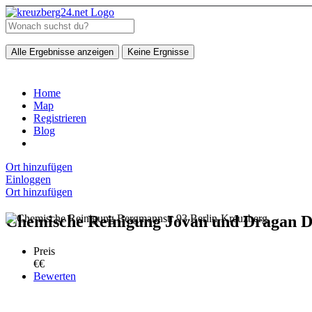
Alle Ergebnisse anzeigen
Keine Ergnisse
Home
Map
Registrieren
Blog
Ort hinzufügen
Einloggen
Ort hinzufügen
Chemische Reinigung Jovan und Dragan D
Preis
€€
Bewerten