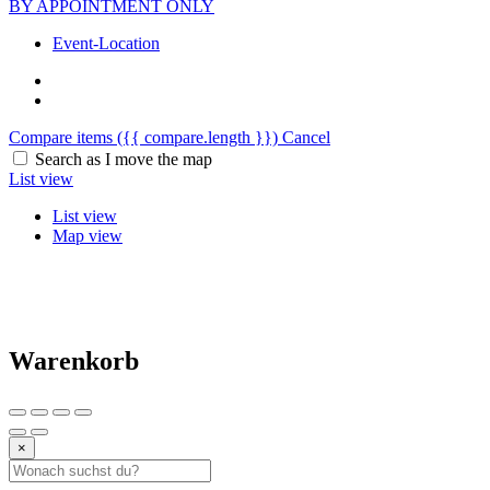
BY APPOINTMENT ONLY
Event-Location
Compare items
({{ compare.length }})
Cancel
Search as I move the map
List view
List view
Map view
Warenkorb
×