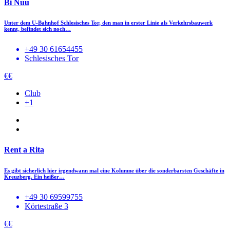
Bi Nuu
Unter dem U-Bahnhof Schlesisches Tor, den man in erster Linie als Verkehrsbauwerk
kennt, befindet sich noch…
+49 30 61654455
Schlesisches Tor
€€
Club
+1
Rent a Rita
Es gibt sicherlich hier irgendwann mal eine Kolumne über die sonderbarsten Geschäfte in
Kreuzberg. Ein heißer…
+49 30 69599755
Körtestraße 3
€€