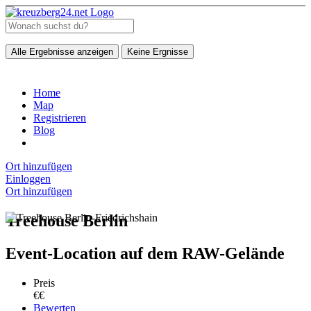
Alle Ergebnisse anzeigen
Keine Ergnisse
Home
Map
Registrieren
Blog
Ort hinzufügen
Einloggen
Ort hinzufügen
Treehouse Berlin
Event-Location auf dem RAW-Gelände
Preis
€€
Bewerten